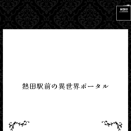
メ
ニ
ュ
ー
ボ
タ
ン
熱田駅前の異世界ポータル