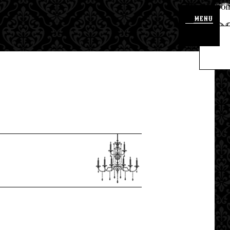
メ
ニ
ュ
ー
ボ
タ
ン